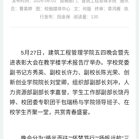
发布时间：2026-06-02
投稿部门：建筑工程管理学院
通讯
员：曹美婷
图：校融媒体中心
文：何璇
终审：章鸿雁
执
行发布：阳金保
阅读量：
135
5月27日，建筑工程管理学院五四晚会暨先
进表彰大会在教学楼学术报告厅举办。学校党委
副书记方秀英、副校长许力、副校长陈光荣、创
新创业学院院长刘堂卿，组织部副部长刘冲，人
力资源部副部长李嘉誉，学生工作部副部长饶丹
婷、校团委专职团干包瑞杨与学院领导班子、在
校学生齐聚一堂，共赏青春盛宴。
晚会分为“循光而往”“怀梦笃行”“扬帆远航”三