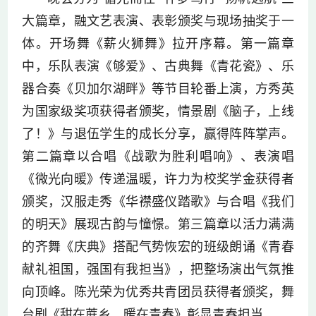
大篇章，融文艺表演、表彰颁奖与现场抽奖于一
体。开场舞《薪火狮舞》拉开序幕。第一篇章
中，乐队表演《够爱》、古典舞《青花瓷》、乐
器合奏《贝加尔湖畔》等节目轮番上演，方秀英
为国家级奖项获得者颁奖，情景剧《脑子，上线
了！》与退伍学生的成长分享，赢得阵阵掌声。
第二篇章以合唱《战歌为胜利唱响》、表演唱
《微光向暖》传递温暖，许力为校奖学金获得者
颁奖，汉服走秀《华襟盛仪踏歌》与合唱《我们
的明天》展现古韵与憧憬。第三篇章以活力满满
的齐舞《庆典》搭配气势恢宏的班级朗诵《青春
献礼祖国，强国有我担当》，把整场演出气氛推
向顶峰。陈光荣为优秀共青团员获得者颁奖，舞
台剧《甜在蔗乡，暖在青春》彰显青春担当。