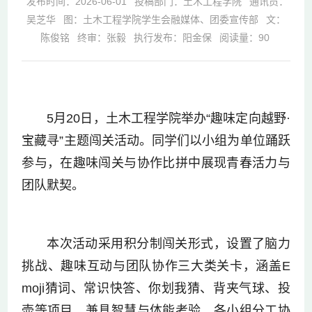
发布时间：2026-06-01
投稿部门：土木工程学院
通讯员：
吴芝华
图：土木工程学院学生会融媒体、团委宣传部
文：
陈俊铭
终审：张毅
执行发布：阳金保
阅读量：
90
5月20日，
土木工程学院
举办“趣味定向越野·
宝藏寻”主题闯关活动。同学们以小组为单位踊跃
参与，在趣味闯关与协作比拼中展现青春活力与
团队默契。
本次活动采用积分制闯关形式，设置了脑力
挑战、趣味互动与团队协作三大类关卡，涵盖E
moji猜词、常识快答、你划我猜、背夹气球、投
壶等项目，兼具智慧与体能考验。各小组分工协