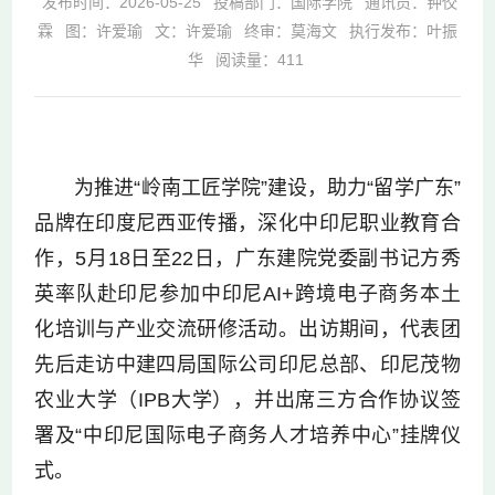
发布时间：2026-05-25
投稿部门：国际学院
通讯员：钟佼
霖
图：许爱瑜
文：许爱瑜
终审：莫海文
执行发布：叶振
华
阅读量：
411
为推进“岭南工匠学院”建设，助力“留学广东”
品牌在印度尼西亚传播，深化中印尼职业教育合
作，5月18日至22日，广东建院党委副书记方秀
英率队赴印尼参加中印尼AI+跨境电子商务本土
化培训与产业交流研修活动。出访期间，代表团
先后走访中建四局国际公司印尼总部、印尼茂物
农业大学（IPB大学），并出席三方合作协议签
署及“中印尼国际电子商务人才培养中心”挂牌仪
式。