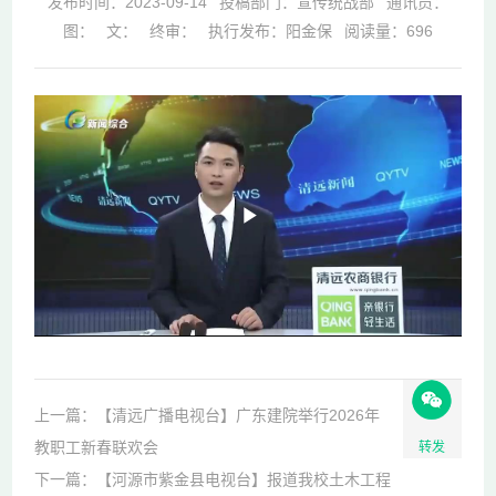
发布时间：2023-09-14
投稿部门：宣传统战部
通讯员：
图：
文：
终审：
执行发布：阳金保
阅读量：
696
Play
Video
上一篇：【清远广播电视台】广东建院举行2026年
教职工新春联欢会
转发
下一篇：【河源市紫金县电视台】报道我校土木工程