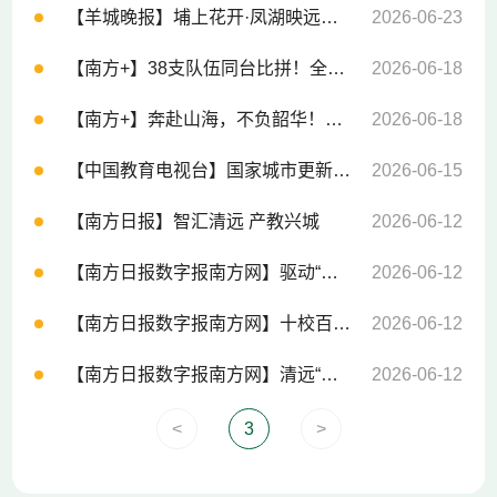
【羊城晚报】埔上花开·凤湖映远——“艺术乡见”工作室揭幕展暨建艺学院优秀师生作品展开幕
2026-06-23
【南方+】38支队伍同台比拼！全省住建行业职业技能竞赛在广东建院举行
2026-06-18
【南方+】奔赴山海，不负韶华！广东建院七千多名学子毕业启航
2026-06-18
【中国教育电视台】国家城市更新行业产教融合共同体成立
2026-06-15
【南方日报】智汇清远 产教兴城
2026-06-12
【南方日报数字报南方网】驱动“人才引擎” 提速“广清同城”
2026-06-12
【南方日报数字报南方网】十校百案智绘清远
2026-06-12
【南方日报数字报南方网】清远“山水匠城”的国际化跃迁
2026-06-12
<
3
>