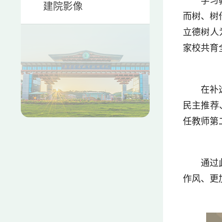
学习
建院影像
而树、树
立德树人
家校共育
在补
民主推荐
任教师第
通过
作风、更