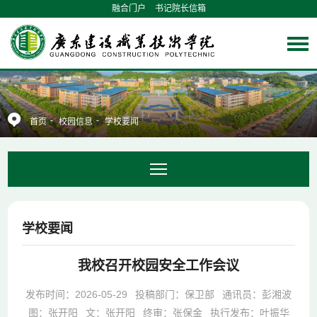
融合门户
书记院长信箱
-
-
首页
校园信息
学校要闻
学校要闻
我校召开校园安全工作会议
发布时间：2026-05-29
投稿部门：保卫部
通讯员：彭湘波
图：张开阳
文：张开阳
终审：张保金
执行发布：叶振华