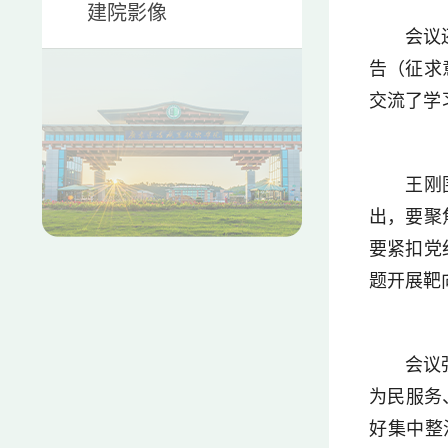
建院影像
会议
告（征求
交流了学
王刚
出，要聚
要紧扣党
题开展靶
会议
为民服务
好集中整